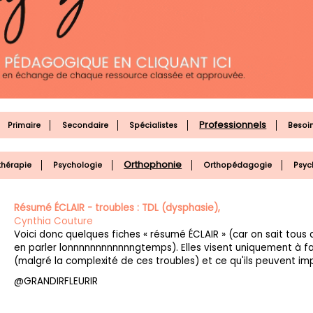
Professionnels
Primaire
Secondaire
Spécialistes
Besoin
Orthophonie
thérapie
Psychologie
Orthopédagogie
Psyc
Résumé ÉCLAIR - troubles : TDL (dysphasie),
Cynthia Couture
Voici donc quelques fiches « résumé ÉCLAIR » (car on sait tous q
en parler lonnnnnnnnnnnngtemps). Elles visent uniquement à f
(malgré la complexité de ces troubles) et ce qu'ils peuvent imp
@GRANDIRFLEURIR