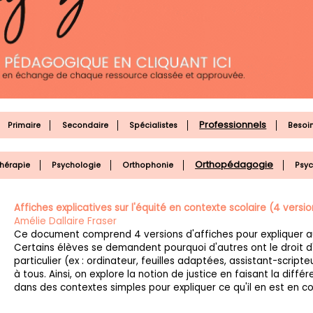
Professionnels
Primaire
Secondaire
Spécialistes
Besoin
Orthopédagogie
thérapie
Psychologie
Orthophonie
Psy
Affiches explicatives sur l'équité en contexte scolaire (4 versio
Amélie Dallaire Fraser
Ce document comprend 4 versions d'affiches pour expliquer aux
Certains élèves se demandent pourquoi d'autres ont le droit d'
particulier (ex : ordinateur, feuilles adaptées, assistant-scripteu
à tous. Ainsi, on explore la notion de justice en faisant la différ
dans des contextes simples pour expliquer ce qu'il en est en co