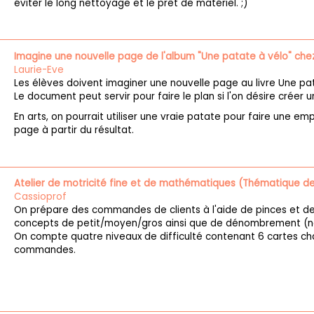
éviter le long nettoyage et le prêt de matériel. ;)
Imagine une nouvelle page de l'album "Une patate à vélo" chez
Laurie-Eve
Les élèves doivent imaginer une nouvelle page au livre Une pat
Le document peut servir pour faire le plan si l'on désire créer u
En arts, on pourrait utiliser une vraie patate pour faire une em
page à partir du résultat.
Atelier de motricité fine et de mathématiques (Thématique de
Cassioprof
On prépare des commandes de clients à l'aide de pinces et de 
concepts de petit/moyen/gros ainsi que de dénombrement (no
On compte quatre niveaux de difficulté contenant 6 cartes ch
commandes.