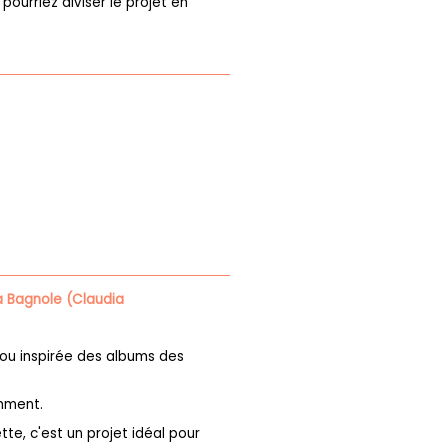
 pourriez diviser le projet en
a Bagnole (Claudia
dou inspirée des albums des
amment.
tte, c'est un projet idéal pour