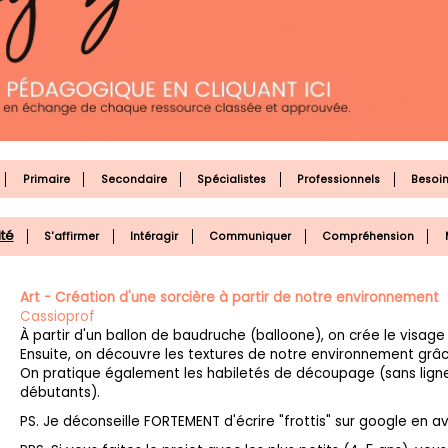
Primaire
Secondaire
Spécialistes
Professionnels
Besoin
ité
S'affirmer
Intéragir
Communiquer
Compréhension
Art - Création d'une sorcière à partir de notre environnement
Cassioprof
À partir d'un ballon de baudruche (balloone), on crée le visage 
Ensuite, on découvre les textures de notre environnement grâce
On pratique également les habiletés de découpage (sans ligne à
débutants).
PS. Je déconseille FORTEMENT d'écrire "frottis" sur google en av