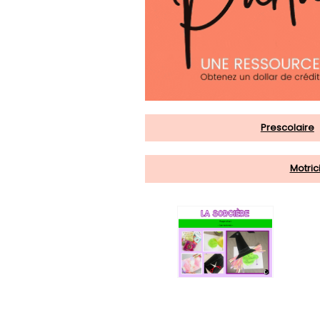
Prescolaire
Motric