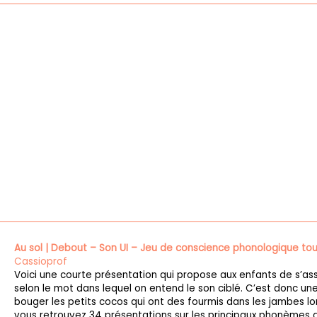
Au sol | Debout – Son UI – Jeu de conscience phonologique to
Cassioprof
Voici une courte présentation qui propose aux enfants de s’as
selon le mot dans lequel on entend le son ciblé. C’est donc une
bouger les petits cocos qui ont des fourmis dans les jambes lors
vous retrouvez 34 présentations sur les principaux phonèmes de