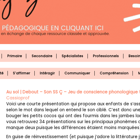
Primaire
Secondaire
Spécialistes
Professionnels
Besoin
té
S'affirmer
Intéragir
Communiquer
Compréhension
M
Au sol | Debout – Son SS Ç – Jeu de conscience phonologique
Cassioprof
Voici une courte présentation qui propose aux enfants de s’as
selon le mot dans lequel on entend le son ciblé. C’est donc une
bouger les petits cocos qui ont des fourmis dans les jambes lors
vous retrouvez 34 présentations sur les principaux phonèmes de
manque deux puisque les différences étaient moins marquées)
En guise de réinvestissement (et puisque j’adore la littérature