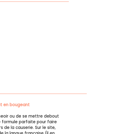
ut en bougeant
seoir ou de se mettre debout
 formule parfaite pour faire
 de la causerie. Sur le site,
 la langue française (il en