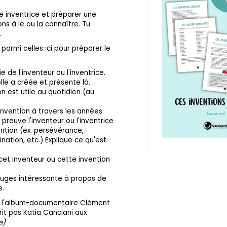
e inventrice et préparer une
ns à le ou la connaître. Tu
.
s parmi celles-ci pour préparer le
 de l'inventeur ou l'inventrice.
elle a créée et présente là.
on est utile au quotidien (au
invention à travers les années.
reuve l'inventeur ou l'inventrice
ention (ex. persévérance,
ination, etc.) Explique ce qu'est
 cet inventeur ou cette invention
juges intéressante à propos de
e.
ar l'album-documentaire Clément
rit pas Katia Canciani aux
e)