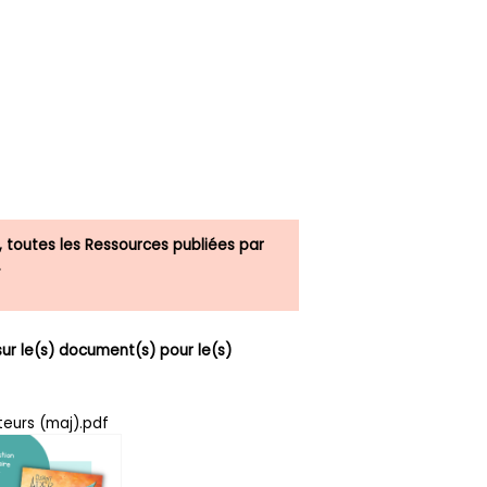
, toutes les Ressources publiées par
.
r le(s) document(s) pour le(s)
teurs (maj).pdf