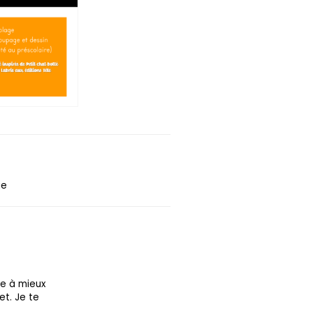
ie
re à mieux
et. Je te