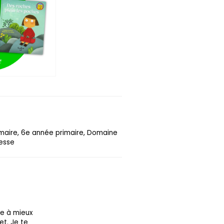
imaire, 6e année primaire, Domaine
nesse
re à mieux
et. Je te