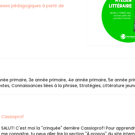
sses pédagogiques à partir de
année primaire, 3e année primaire, 4e année primaire, 5e année pr
xtes, Connaissances liées à la phrase, Stratégies, Littérature jeu
Cassioprof
SALUT! C'est moi la "crinquée" derrière Cassioprof! Pour apprend
me connaitre, tu peux aller lire la section "À propos" du site intern