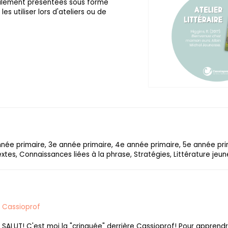
galement présentées sous forme
les utiliser lors d'ateliers ou de
année primaire, 3e année primaire, 4e année primaire, 5e année pr
xtes, Connaissances liées à la phrase, Stratégies, Littérature jeu
Cassioprof
SALUT! C'est moi la "crinquée" derrière Cassioprof! Pour apprend