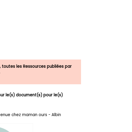
, toutes les Ressources publiées par
.
r le(s) document(s) pour le(s)
nvenue chez maman ours - Albin