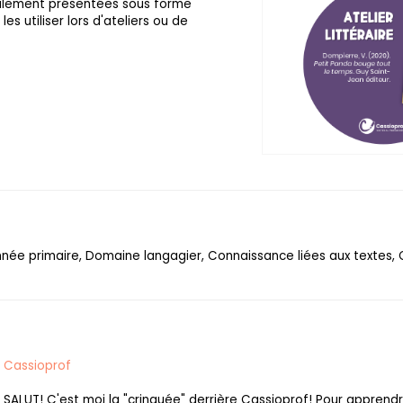
galement présentées sous forme
les utiliser lors d'ateliers ou de
année primaire, Domaine langagier, Connaissance liées aux textes, 
Cassioprof
SALUT! C'est moi la "crinquée" derrière Cassioprof! Pour apprend