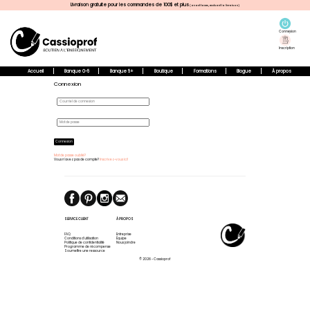
Livraison gratuite pour les commandes de 100$ et plus
(avant taxes, excluant la livraison)
Connexion
Inscription
Accueil
Banque 0-5
Banque 5+
Boutique
Formations
Blogue
À propos
Connexion
Connexion
Mot de passe oublié?
Vous n'avez pas de compte?
Inscrivez-vous ici!
SERVICE CLIENT
À PROPOS
FAQ
Entreprise
Conditions d'utilisation
Équipe
Politique de confidentialité
Nous joindre
Programme de récompense
Soumettre une ressource
© 2026 - Cassioprof