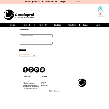
Livraison gratuite pour les commandes de 100$ et plus
(avant taxes, excluant la livraison)
Connexion
Inscription
Accueil
Banque 0-5
Banque 5+
Boutique
Formations
Blogue
À propos
Connexion
Connexion
Mot de passe oublié?
Vous n'avez pas de compte?
Inscrivez-vous ici!
SERVICE CLIENT
À PROPOS
FAQ
Entreprise
Conditions d'utilisation
Équipe
Politique de confidentialité
Nous joindre
Programme de récompense
Soumettre une ressource
© 2026 - Cassioprof