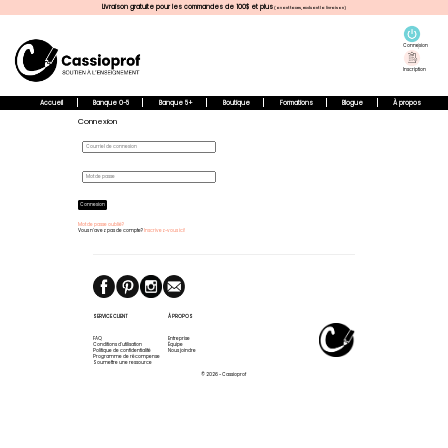
Livraison gratuite pour les commandes de 100$ et plus
(avant taxes, excluant la livraison)
Connexion
Inscription
Accueil
Banque 0-5
Banque 5+
Boutique
Formations
Blogue
À propos
Connexion
Connexion
Mot de passe oublié?
Vous n'avez pas de compte?
Inscrivez-vous ici!
SERVICE CLIENT
À PROPOS
FAQ
Entreprise
Conditions d'utilisation
Équipe
Politique de confidentialité
Nous joindre
Programme de récompense
Soumettre une ressource
© 2026 - Cassioprof