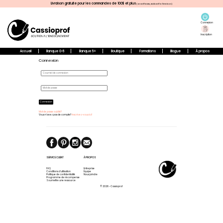
Livraison gratuite pour les commandes de 100$ et plus
(avant taxes, excluant la livraison)
Connexion
Inscription
Accueil
Banque 0-5
Banque 5+
Boutique
Formations
Blogue
À propos
Connexion
Connexion
Mot de passe oublié?
Vous n'avez pas de compte?
Inscrivez-vous ici!
SERVICE CLIENT
À PROPOS
FAQ
Entreprise
Conditions d'utilisation
Équipe
Politique de confidentialité
Nous joindre
Programme de récompense
Soumettre une ressource
© 2026 - Cassioprof