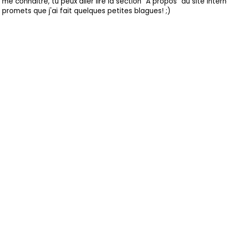
me connaitre, tu peux aller lire la section "À propos" du site intern
promets que j'ai fait quelques petites blagues! ;)