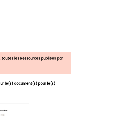
, toutes les Ressources publiées par
.
r le(s) document(s) pour le(s)