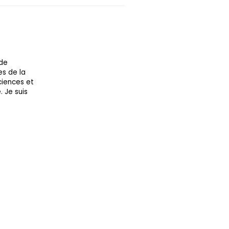
 de
es de la
sciences et
. Je suis